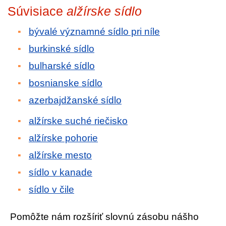
Súvisiace
alžírske sídlo
bývalé významné sídlo pri níle
burkinské sídlo
bulharské sídlo
bosnianske sídlo
azerbajdžanské sídlo
alžírske suché riečisko
alžírske pohorie
alžírske mesto
sídlo v kanade
sídlo v čile
Pomôžte nám rozšíriť slovnú zásobu nášho