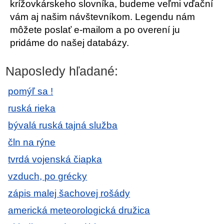
krížovkárskeho slovníka, budeme veľmi vďační
vám aj našim návštevníkom. Legendu nám
môžete poslať e-mailom a po overení ju
pridáme do našej databázy.
Naposledy hľadané:
pomýľ sa !
ruská rieka
bývalá ruská tajná služba
čln na rýne
tvrdá vojenská čiapka
vzduch, po grécky
zápis malej šachovej rošády
americká meteorologická družica