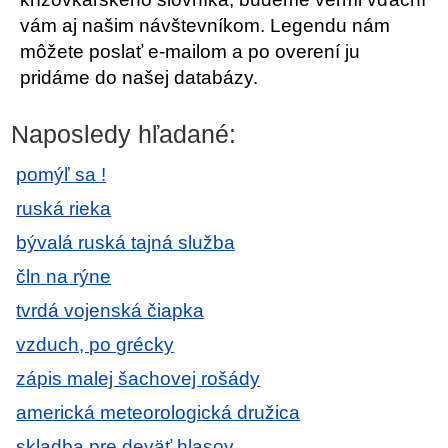
vám aj našim návštevníkom. Legendu nám
môžete poslať e-mailom a po overení ju
pridáme do našej databázy.
Naposledy hľadané:
pomýľ sa !
ruská rieka
bývalá ruská tajná služba
čln na rýne
tvrdá vojenská čiapka
vzduch, po grécky
zápis malej šachovej rošády
americká meteorologická družica
skladba pre deväť hlasov