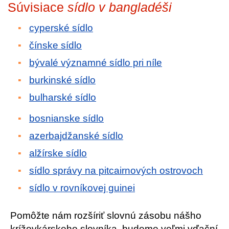
Súvisiace
sídlo v bangladéši
cyperské sídlo
čínske sídlo
bývalé významné sídlo pri níle
burkinské sídlo
bulharské sídlo
bosnianske sídlo
azerbajdžanské sídlo
alžírske sídlo
sídlo správy na pitcairnových ostrovoch
sídlo v rovníkovej guinei
Pomôžte nám rozšíriť slovnú zásobu nášho
krížovkárskeho slovníka, budeme veľmi vďační