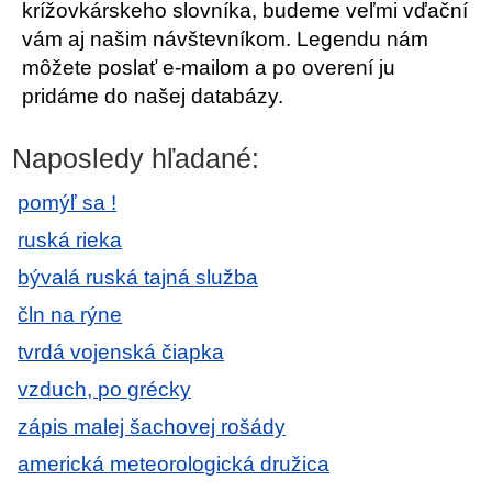
krížovkárskeho slovníka, budeme veľmi vďační
vám aj našim návštevníkom. Legendu nám
môžete poslať e-mailom a po overení ju
pridáme do našej databázy.
Naposledy hľadané:
pomýľ sa !
ruská rieka
bývalá ruská tajná služba
čln na rýne
tvrdá vojenská čiapka
vzduch, po grécky
zápis malej šachovej rošády
americká meteorologická družica