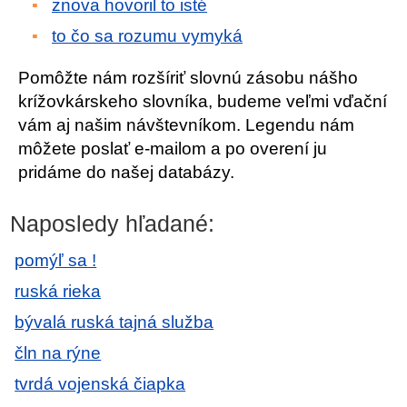
znova hovoril to isté
to čo sa rozumu vymyká
Pomôžte nám rozšíriť slovnú zásobu nášho
krížovkárskeho slovníka, budeme veľmi vďační
vám aj našim návštevníkom. Legendu nám
môžete poslať e-mailom a po overení ju
pridáme do našej databázy.
Naposledy hľadané:
pomýľ sa !
ruská rieka
bývalá ruská tajná služba
čln na rýne
tvrdá vojenská čiapka