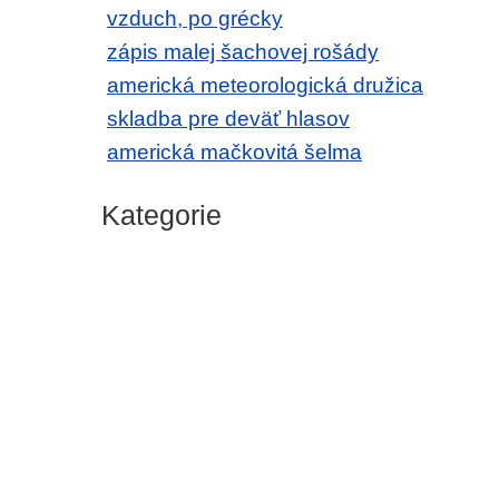
vzduch, po grécky
zápis malej šachovej rošády
americká meteorologická družica
skladba pre deväť hlasov
americká mačkovitá šelma
Kategorie