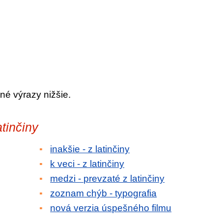
né výrazy nižšie.
atinčiny
inakšie - z latinčiny
k veci - z latinčiny
medzi - prevzaté z latinčiny
zoznam chýb - typografia
nová verzia úspešného filmu