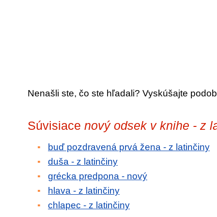
Nenašli ste, čo ste hľadali? Vyskúšajte podob
Súvisiace
nový odsek v knihe - z l
buď pozdravená prvá žena - z latinčiny
duša - z latinčiny
grécka predpona - nový
hlava - z latinčiny
chlapec - z latinčiny