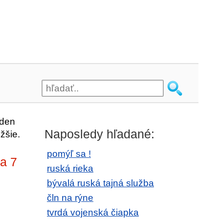
eden
Naposledy hľadané:
žšie.
pomýľ sa !
na 7
ruská rieka
bývalá ruská tajná služba
čln na rýne
tvrdá vojenská čiapka