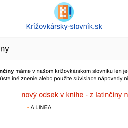
Krížovkársky-slovník.sk
iny
inčiny
máme v našom krížovkárskom slovníku len j
úste iné znenie alebo použite súvisiace nápovedy ni
nový odsek v knihe - z latinčiny 
A LINEA