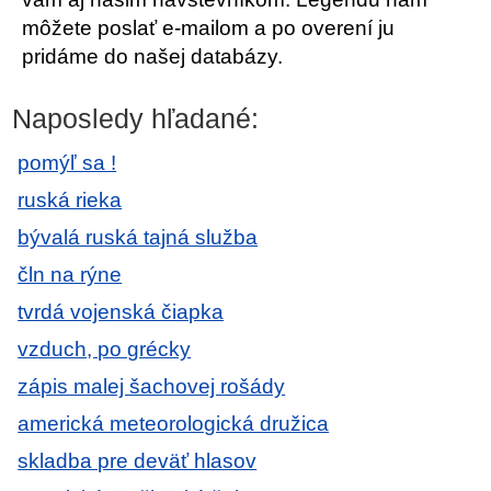
môžete poslať e-mailom a po overení ju
pridáme do našej databázy.
Naposledy hľadané:
pomýľ sa !
ruská rieka
bývalá ruská tajná služba
čln na rýne
tvrdá vojenská čiapka
vzduch, po grécky
zápis malej šachovej rošády
americká meteorologická družica
skladba pre deväť hlasov