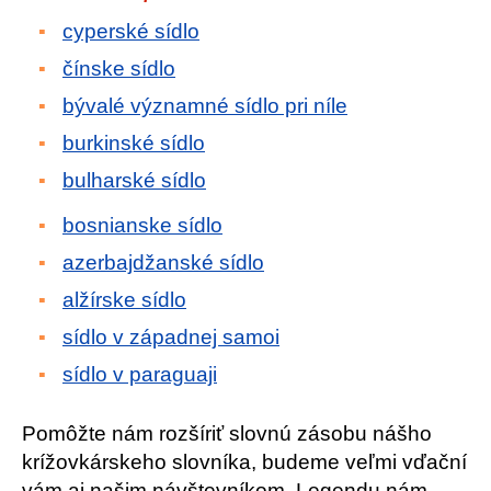
cyperské sídlo
čínske sídlo
bývalé významné sídlo pri níle
burkinské sídlo
bulharské sídlo
bosnianske sídlo
azerbajdžanské sídlo
alžírske sídlo
sídlo v západnej samoi
sídlo v paraguaji
Pomôžte nám rozšíriť slovnú zásobu nášho
krížovkárskeho slovníka, budeme veľmi vďační
vám aj našim návštevníkom. Legendu nám