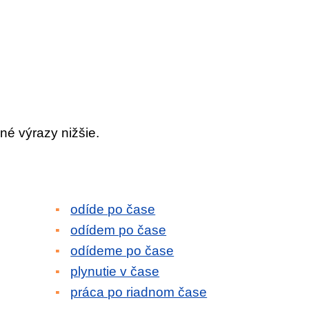
né výrazy nižšie.
odíde po čase
odídem po čase
odídeme po čase
plynutie v čase
práca po riadnom čase