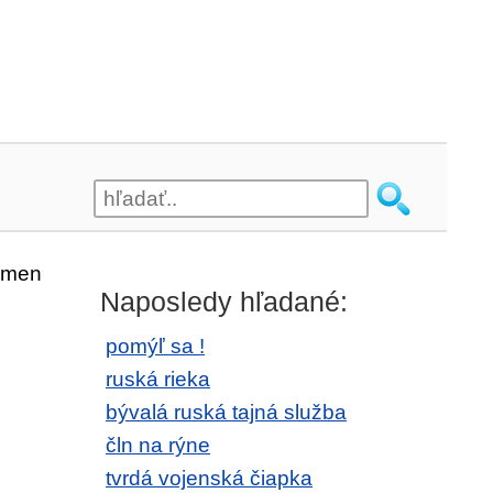
ísmen
Naposledy hľadané:
pomýľ sa !
ruská rieka
bývalá ruská tajná služba
čln na rýne
tvrdá vojenská čiapka