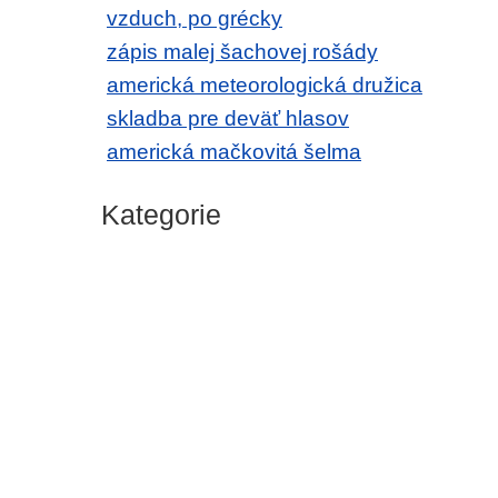
vzduch, po grécky
zápis malej šachovej rošády
americká meteorologická družica
skladba pre deväť hlasov
americká mačkovitá šelma
Kategorie