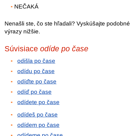
NEČAKÁ
Nenašli ste, čo ste hľadali? Vyskúšajte podobné
výrazy nižšie.
Súvisiace
odíde po čase
odišla po čase
odídu po čase
odíďte po čase
odíď po čase
odídete po čase
odídeš po čase
odídem po čase
odídeme po čase