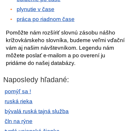
plynutie v čase
práca po riadnom čase
Pomôžte nám rozšíriť slovnú zásobu nášho
krížovkárskeho slovníka, budeme veľmi vďační
vám aj našim návštevníkom. Legendu nám
môžete poslať e-mailom a po overení ju
pridáme do našej databázy.
Naposledy hľadané:
pomýľ sa !
ruská rieka
bývalá ruská tajná služba
čln na rýne