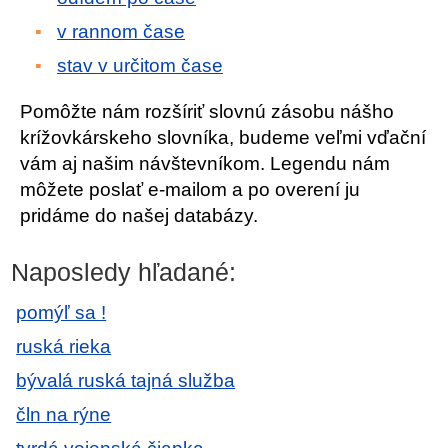
v rannom čase
stav v určitom čase
Pomôžte nám rozšíriť slovnú zásobu nášho
krížovkárskeho slovníka, budeme veľmi vďační
vám aj našim návštevníkom. Legendu nám
môžete poslať e-mailom a po overení ju
pridáme do našej databázy.
Naposledy hľadané:
pomýľ sa !
ruská rieka
bývalá ruská tajná služba
čln na rýne