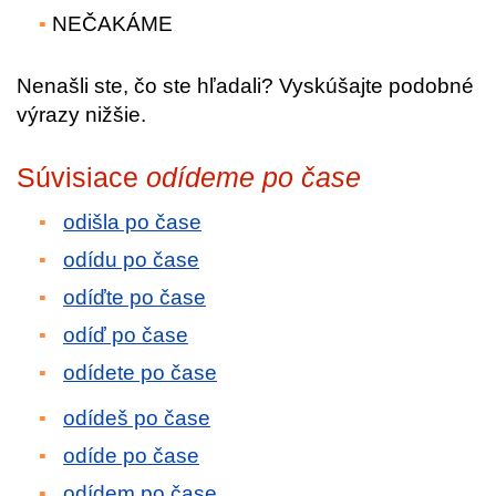
NEČAKÁME
Nenašli ste, čo ste hľadali? Vyskúšajte podobné
výrazy nižšie.
Súvisiace
odídeme po čase
odišla po čase
odídu po čase
odíďte po čase
odíď po čase
odídete po čase
odídeš po čase
odíde po čase
odídem po čase