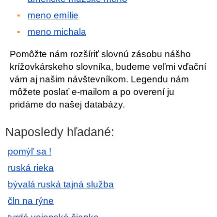
meno emílie
meno michala
Pomôžte nám rozšíriť slovnú zásobu nášho
krížovkárskeho slovníka, budeme veľmi vďační
vám aj našim návštevníkom. Legendu nám
môžete poslať e-mailom a po overení ju
pridáme do našej databázy.
Naposledy hľadané:
pomýľ sa !
ruská rieka
bývalá ruská tajná služba
čln na rýne