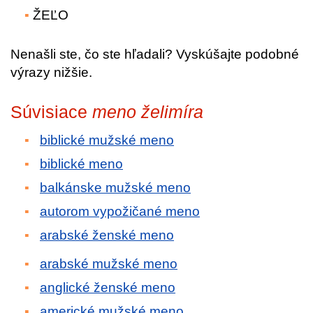
ŽEĽO
Nenašli ste, čo ste hľadali? Vyskúšajte podobné
výrazy nižšie.
Súvisiace
meno želimíra
biblické mužské meno
biblické meno
balkánske mužské meno
autorom vypožičané meno
arabské ženské meno
arabské mužské meno
anglické ženské meno
americké mužské meno