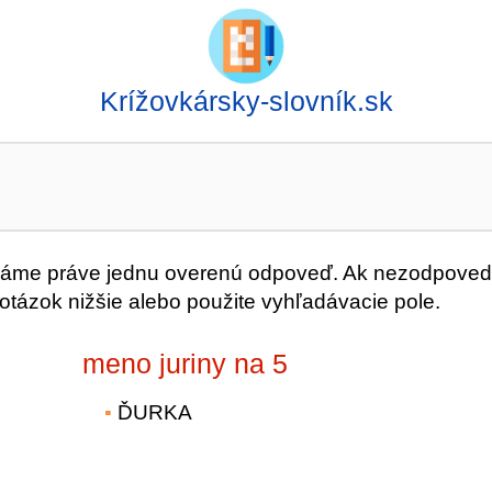
Krížovkársky-slovník.sk
me práve jednu overenú odpoveď. Ak nezodpove
 otázok nižšie alebo použite vyhľadávacie pole.
meno juriny na 5
ĎURKA