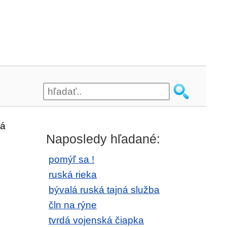
dá
Naposledy hľadané:
pomýľ sa !
ruská rieka
bývalá ruská tajná služba
čln na rýne
tvrdá vojenská čiapka