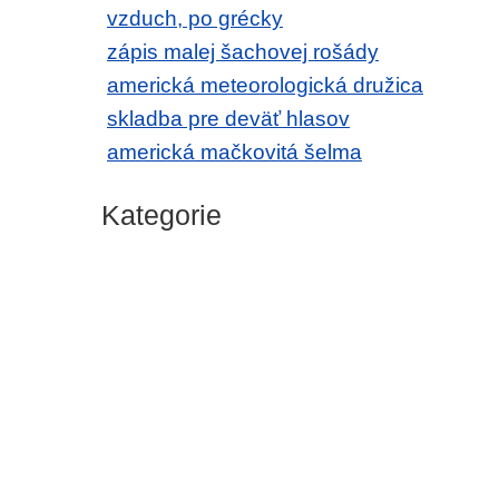
vzduch, po grécky
zápis malej šachovej rošády
americká meteorologická družica
skladba pre deväť hlasov
americká mačkovitá šelma
Kategorie