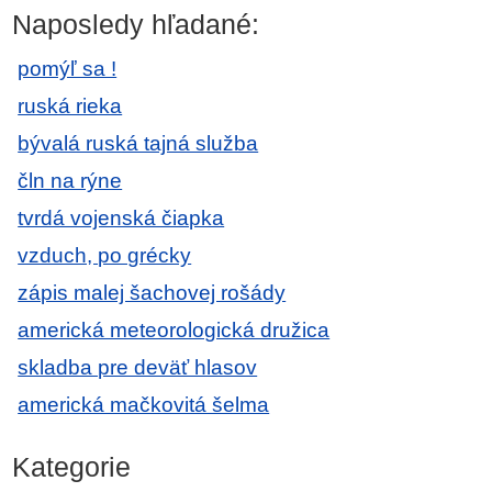
Naposledy hľadané:
pomýľ sa !
ruská rieka
bývalá ruská tajná služba
čln na rýne
tvrdá vojenská čiapka
vzduch, po grécky
zápis malej šachovej rošády
americká meteorologická družica
skladba pre deväť hlasov
americká mačkovitá šelma
Kategorie