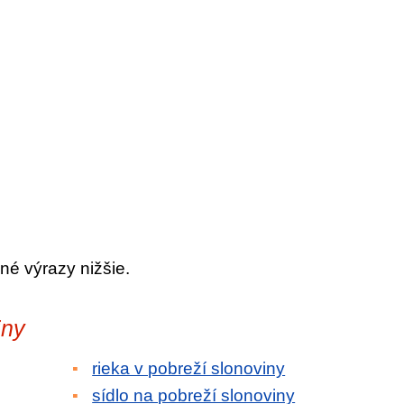
né výrazy nižšie.
iny
rieka v pobreží slonoviny
sídlo na pobreží slonoviny