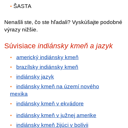
ŠASTA
Nenašli ste, čo ste hľadali? Vyskúšajte podobné
výrazy nižšie.
Súvisiace
indiánsky kmeň a jazyk
americký indiánsky kmeň
brazílsky indiánsky kmeň
indiánsky jazyk
indiánsky kmeň na území nového
mexika
indiánsky kmeň v ekvádore
indiánsky kmeň v južnej amerike
indiánsky kmeň žijúci v bolívii