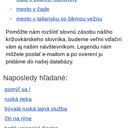
mesto v čade
mesto v taliansku so šikmou vežou
Pomôžte nám rozšíriť slovnú zásobu nášho
krížovkárskeho slovníka, budeme veľmi vďační
vám aj našim návštevníkom. Legendu nám
môžete poslať e-mailom a po overení ju
pridáme do našej databázy.
Naposledy hľadané:
pomýľ sa !
ruská rieka
bývalá ruská tajná služba
čln na rýne