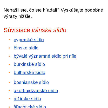
Nenašli ste, čo ste hľadali? Vyskúšajte podobné
výrazy nižšie.
Súvisiace
iránske sídlo
cyperské sídlo
čínske sídlo
bývalé významné sídlo pri níle
burkinské sídlo
bulharské sídlo
bosnianske sídlo
azerbajdžanské sídlo
alžírske sídlo
šľachtické sídlo