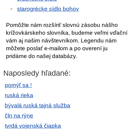
starogrécke sídlo bohov
Pomôžte nám rozšíriť slovnú zásobu nášho
krížovkárskeho slovníka, budeme veľmi vďační
vám aj našim návštevníkom. Legendu nám
môžete poslať e-mailom a po overení ju
pridáme do našej databázy.
Naposledy hľadané:
pomýľ sa !
ruská rieka
bývalá ruská tajná služba
čln na rýne
tvrdá vojenská čiapka