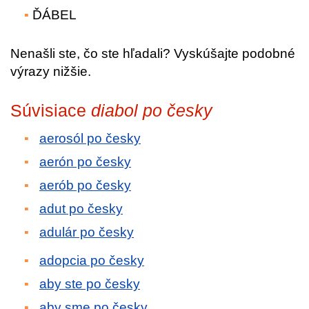
ĎÁBEL
Nenašli ste, čo ste hľadali? Vyskúšajte podobné
výrazy nižšie.
Súvisiace
diabol po česky
aerosól po česky
aerón po česky
aerób po česky
adut po česky
adulár po česky
adopcia po česky
aby ste po česky
aby sme po česky