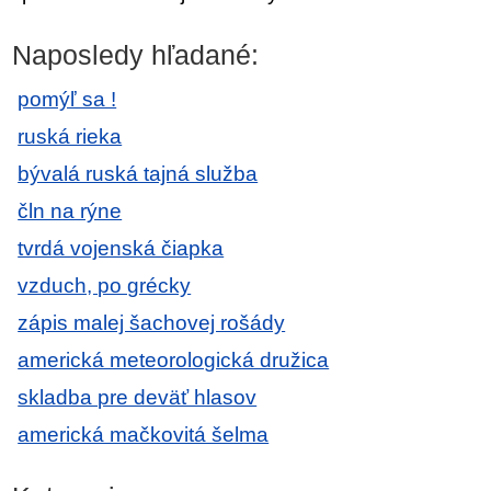
Naposledy hľadané:
pomýľ sa !
ruská rieka
bývalá ruská tajná služba
čln na rýne
tvrdá vojenská čiapka
vzduch, po grécky
zápis malej šachovej rošády
americká meteorologická družica
skladba pre deväť hlasov
americká mačkovitá šelma