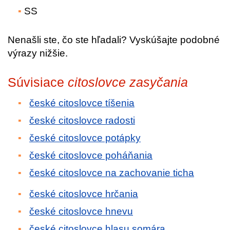
SS
Nenašli ste, čo ste hľadali? Vyskúšajte podobné
výrazy nižšie.
Súvisiace
citoslovce zasyčania
české citoslovce tíšenia
české citoslovce radosti
české citoslovce potápky
české citoslovce poháňania
české citoslovce na zachovanie ticha
české citoslovce hrčania
české citoslovce hnevu
české citoslovce hlasu somára