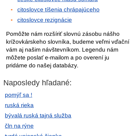
citoslovce tíšenia chrápajúceho
citoslovce rezignácie
Pomôžte nám rozšíriť slovnú zásobu nášho
krížovkárskeho slovníka, budeme veľmi vďační
vám aj našim návštevníkom. Legendu nám
môžete poslať e-mailom a po overení ju
pridáme do našej databázy.
Naposledy hľadané:
pomýľ sa !
ruská rieka
bývalá ruská tajná služba
čln na rýne