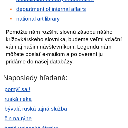
department of internal affairs
national art library
Pomôžte nám rozšíriť slovnú zásobu nášho
krížovkárskeho slovníka, budeme veľmi vďační
vám aj našim návštevníkom. Legendu nám
môžete poslať e-mailom a po overení ju
pridáme do našej databázy.
Naposledy hľadané:
pomýľ sa !
ruská rieka
bývalá ruská tajná služba
čln na rýne