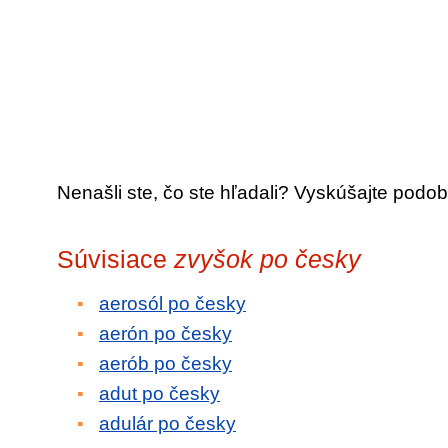
Nenašli ste, čo ste hľadali? Vyskúšajte podob
Súvisiace
zvyšok po česky
aerosól po česky
aerón po česky
aerób po česky
adut po česky
adulár po česky