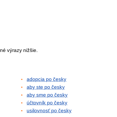
né výrazy nižšie.
adopcia po česky
aby ste po česky
aby sme po česky
účtovník po česky
usilovnosť po česky