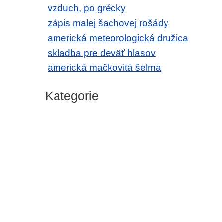
vzduch, po grécky
zápis malej šachovej rošády
americká meteorologická družica
skladba pre deväť hlasov
americká mačkovitá šelma
Kategorie