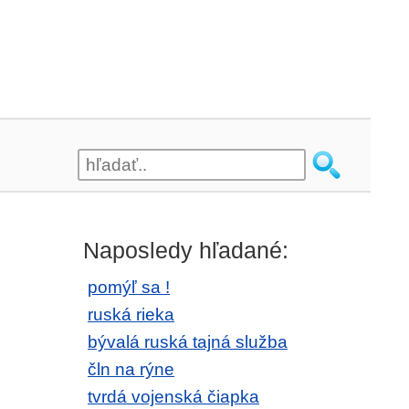
Naposledy hľadané:
pomýľ sa !
ruská rieka
bývalá ruská tajná služba
čln na rýne
tvrdá vojenská čiapka