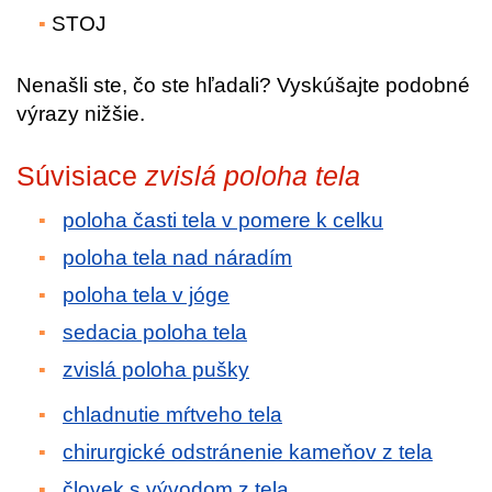
STOJ
Nenašli ste, čo ste hľadali? Vyskúšajte podobné
výrazy nižšie.
Súvisiace
zvislá poloha tela
poloha časti tela v pomere k celku
poloha tela nad náradím
poloha tela v jóge
sedacia poloha tela
zvislá poloha pušky
chladnutie mŕtveho tela
chirurgické odstránenie kameňov z tela
človek s vývodom z tela