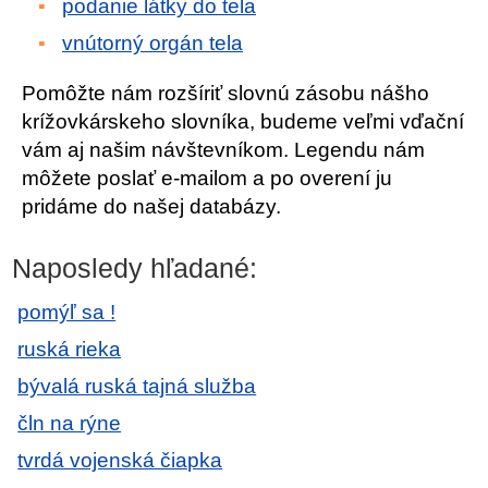
podanie látky do tela
vnútorný orgán tela
Pomôžte nám rozšíriť slovnú zásobu nášho
krížovkárskeho slovníka, budeme veľmi vďační
vám aj našim návštevníkom. Legendu nám
môžete poslať e-mailom a po overení ju
pridáme do našej databázy.
Naposledy hľadané:
pomýľ sa !
ruská rieka
bývalá ruská tajná služba
čln na rýne
tvrdá vojenská čiapka