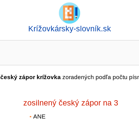
Krížovkársky-slovník.sk
 český zápor krížovka
zoradených podľa počtu pís
zosilnený český zápor na 3
ANE