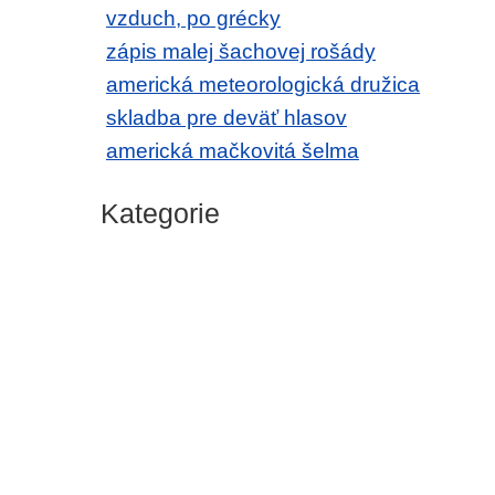
vzduch, po grécky
zápis malej šachovej rošády
americká meteorologická družica
skladba pre deväť hlasov
americká mačkovitá šelma
Kategorie