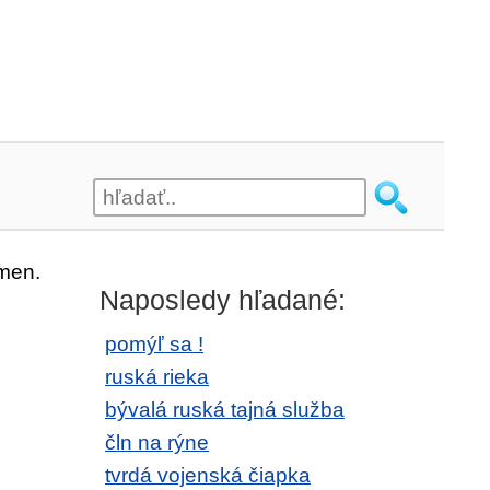
men.
Naposledy hľadané:
pomýľ sa !
ruská rieka
bývalá ruská tajná služba
čln na rýne
tvrdá vojenská čiapka