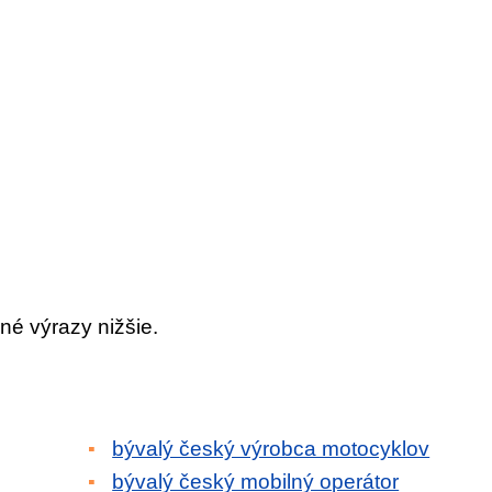
né výrazy nižšie.
bývalý český výrobca motocyklov
bývalý český mobilný operátor