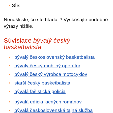
SÍS
Nenašli ste, čo ste hľadali? Vyskúšajte podobné
výrazy nižšie.
Súvisiace
bývalý český
basketbalista
bývalý československý basketbalista
bývalý český mobilný operátor
bývalý český výrobca motocyklov
starší český basketbalista
bývalá fašistická polícia
bývalá edícia lacných románov
bývalá československá tajná služba