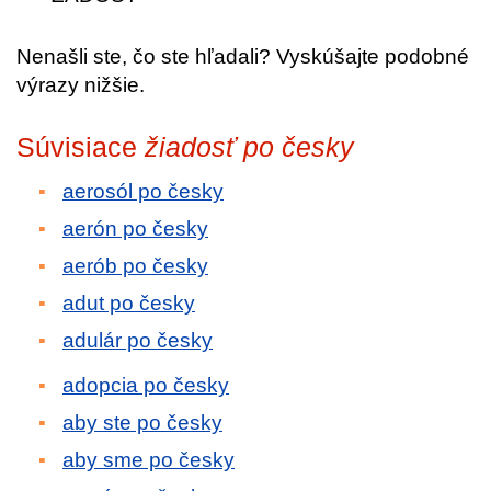
Nenašli ste, čo ste hľadali? Vyskúšajte podobné
výrazy nižšie.
Súvisiace
žiadosť po česky
aerosól po česky
aerón po česky
aerób po česky
adut po česky
adulár po česky
adopcia po česky
aby ste po česky
aby sme po česky