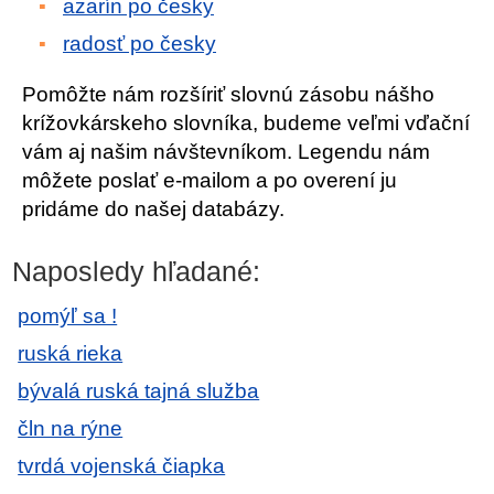
azarín po česky
radosť po česky
Pomôžte nám rozšíriť slovnú zásobu nášho
krížovkárskeho slovníka, budeme veľmi vďační
vám aj našim návštevníkom. Legendu nám
môžete poslať e-mailom a po overení ju
pridáme do našej databázy.
Naposledy hľadané:
pomýľ sa !
ruská rieka
bývalá ruská tajná služba
čln na rýne
tvrdá vojenská čiapka