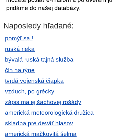
pridáme do našej databázy.
Naposledy hľadané:
pomýľ sa !
ruská rieka
bývalá ruská tajná služba
čln na rýne
tvrdá vojenská čiapka
vzduch, po grécky
zápis malej šachovej rošády
americká meteorologická družica
skladba pre deväť hlasov
americká mačkovitá šelma