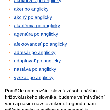
akokoľvek po anglicky
aker po anglicky
akčný po anglicky
akadémia po anglicky
agentúra po anglicky
afektovanosť po anglicky
adresár po anglicky
adoptovať po anglicky
nastáva po anglicky
výskať po anglicky
Pomôžte nám rozšíriť slovnú zásobu nášho
krížovkárskeho slovníka, budeme veľmi vďační
vám aj našim návštevníkom. Legendu nám
môžete poslať e-mailom a po overení ju