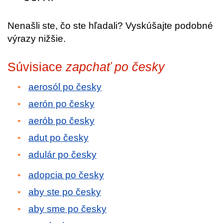
Nenašli ste, čo ste hľadali? Vyskúšajte podobné
výrazy nižšie.
Súvisiace
zapchať po česky
aerosól po česky
aerón po česky
aerób po česky
adut po česky
adulár po česky
adopcia po česky
aby ste po česky
aby sme po česky