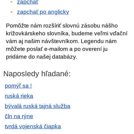
zapchať
zapchať po anglicky
Pomôžte nám rozšíriť slovnú zásobu nášho
krížovkárskeho slovníka, budeme veľmi vďační
vám aj našim návštevníkom. Legendu nám
môžete poslať e-mailom a po overení ju
pridáme do našej databázy.
Naposledy hľadané:
pomýľ sa !
ruská rieka
bývalá ruská tajná služba
čln na rýne
tvrdá vojenská čiapka