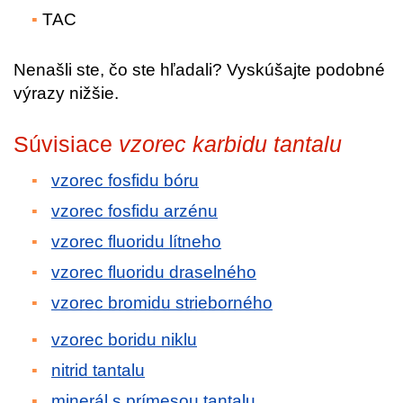
TAC
Nenašli ste, čo ste hľadali? Vyskúšajte podobné
výrazy nižšie.
Súvisiace
vzorec karbidu tantalu
vzorec fosfidu bóru
vzorec fosfidu arzénu
vzorec fluoridu lítneho
vzorec fluoridu draselného
vzorec bromidu strieborného
vzorec boridu niklu
nitrid tantalu
minerál s prímesou tantalu