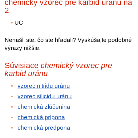
chemický vzorec pre karbid uránu na
2
UC
Nenašli ste, čo ste hľadali? Vyskúšajte podobné
výrazy nižšie.
Súvisiace
chemický vzorec pre
karbid uránu
vzorec nitridu uránu
vzorec silicidu uránu
chemická zlúčenina
chemická prípona
chemická predpona