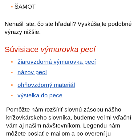
ŠAMOT
Nenašli ste, čo ste hľadali? Vyskúšajte podobné
výrazy nižšie.
Súvisiace
výmurovka pecí
žiaruvzdorná výmurovka pecí
názov pecí
ohňovzdorný materiál
výstelka do pece
Pomôžte nám rozšíriť slovnú zásobu nášho
krížovkárskeho slovníka, budeme veľmi vďační
vám aj našim návštevníkom. Legendu nám
môžete poslať e-mailom a po overení ju