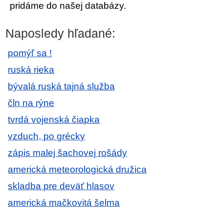
pridáme do našej databázy.
Naposledy hľadané:
pomýľ sa !
ruská rieka
bývalá ruská tajná služba
čln na rýne
tvrdá vojenská čiapka
vzduch, po grécky
zápis malej šachovej rošády
americká meteorologická družica
skladba pre deväť hlasov
americká mačkovitá šelma