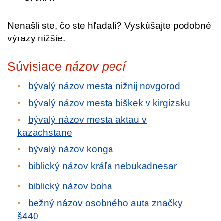
Nenašli ste, čo ste hľadali? Vyskúšajte podobné
výrazy nižšie.
Súvisiace
názov pecí
bývalý názov mesta nižnij novgorod
bývalý názov mesta biškek v kirgizsku
bývalý názov mesta aktau v
kazachstane
bývalý názov konga
biblický názov kráľa nebukadnesar
biblický názov boha
bežný názov osobného auta značky
š440