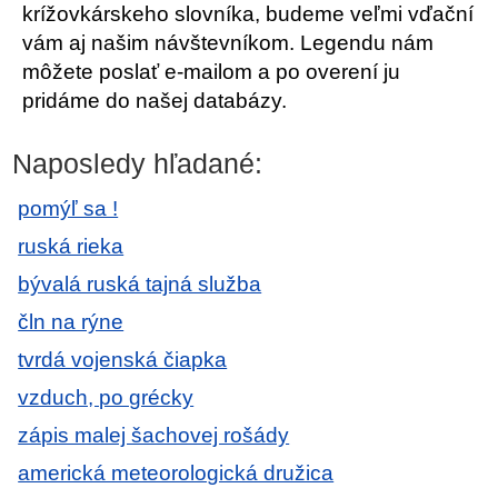
krížovkárskeho slovníka, budeme veľmi vďační
vám aj našim návštevníkom. Legendu nám
môžete poslať e-mailom a po overení ju
pridáme do našej databázy.
Naposledy hľadané:
pomýľ sa !
ruská rieka
bývalá ruská tajná služba
čln na rýne
tvrdá vojenská čiapka
vzduch, po grécky
zápis malej šachovej rošády
americká meteorologická družica