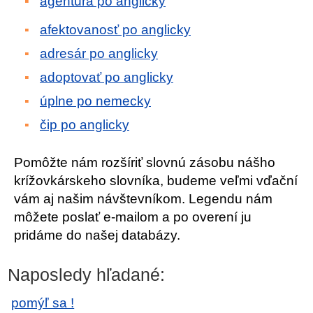
agentúra po anglicky
afektovanosť po anglicky
adresár po anglicky
adoptovať po anglicky
úplne po nemecky
čip po anglicky
Pomôžte nám rozšíriť slovnú zásobu nášho
krížovkárskeho slovníka, budeme veľmi vďační
vám aj našim návštevníkom. Legendu nám
môžete poslať e-mailom a po overení ju
pridáme do našej databázy.
Naposledy hľadané:
pomýľ sa !