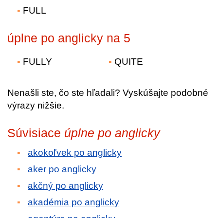
FULL
úplne po anglicky na 5
FULLY
QUITE
Nenašli ste, čo ste hľadali? Vyskúšajte podobné
výrazy nižšie.
Súvisiace
úplne po anglicky
akokoľvek po anglicky
aker po anglicky
akčný po anglicky
akadémia po anglicky