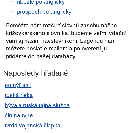
ríbezle po anglicky
prospech po anglicky
Pomôžte nám rozšíriť slovnú zásobu nášho
krížovkárskeho slovníka, budeme veľmi vďační
vám aj našim návštevníkom. Legendu nám
môžete poslať e-mailom a po overení ju
pridáme do našej databázy.
Naposledy hľadané:
pomýľ sa !
ruská rieka
bývalá ruská tajná služba
čln na rýne
tvrdá vojenská čiapka