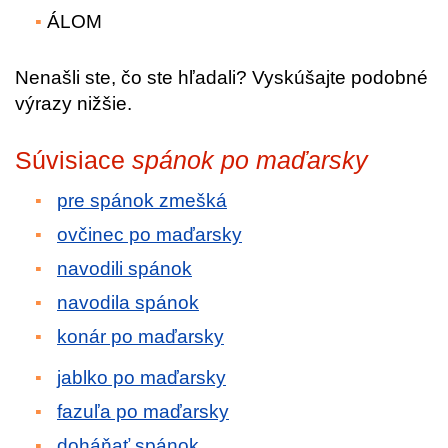
ÁLOM
Nenašli ste, čo ste hľadali? Vyskúšajte podobné
výrazy nižšie.
Súvisiace
spánok po maďarsky
pre spánok zmešká
ovčinec po maďarsky
navodili spánok
navodila spánok
konár po maďarsky
jablko po maďarsky
fazuľa po maďarsky
doháňať spánok