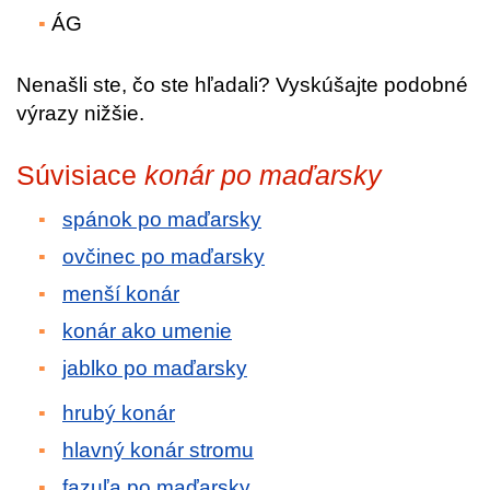
ÁG
Nenašli ste, čo ste hľadali? Vyskúšajte podobné
výrazy nižšie.
Súvisiace
konár po maďarsky
spánok po maďarsky
ovčinec po maďarsky
menší konár
konár ako umenie
jablko po maďarsky
hrubý konár
hlavný konár stromu
fazuľa po maďarsky