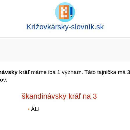
Krížovkársky-slovník.sk
návsky kráľ
máme iba 1 význam. Táto tajnička má 
ov.
škandinávsky kráľ na 3
ÁLI