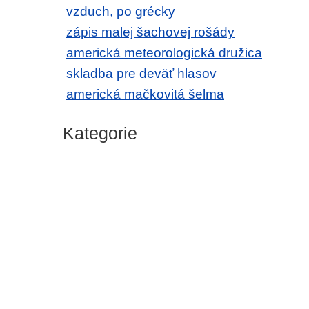
vzduch, po grécky
zápis malej šachovej rošády
americká meteorologická družica
skladba pre deväť hlasov
americká mačkovitá šelma
Kategorie