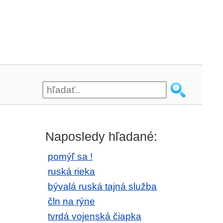
3
Naposledy hľadané:
pomýľ sa !
ruská rieka
bývalá ruská tajná služba
čln na rýne
tvrdá vojenská čiapka