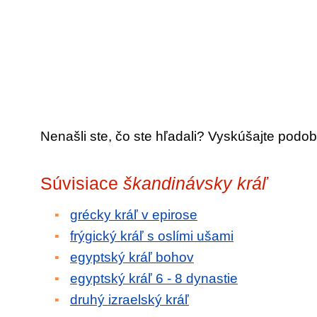
Nenašli ste, čo ste hľadali? Vyskúšajte podob
Súvisiace
škandinávsky kráľ
grécky kráľ v epirose
frýgický kráľ s oslími ušami
egyptský kráľ bohov
egyptský kráľ 6 - 8 dynastie
druhý izraelský kráľ