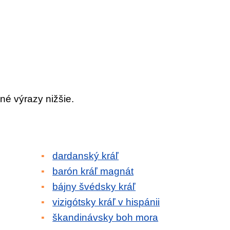
né výrazy nižšie.
dardanský kráľ
barón kráľ magnát
bájny švédsky kráľ
vizigótsky kráľ v hispánii
škandinávsky boh mora