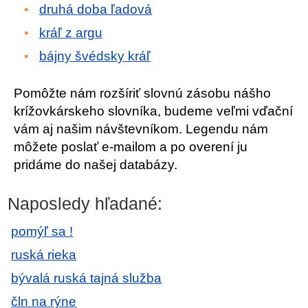
druhá doba ľadová
kráľ z argu
bájny švédsky kráľ
Pomôžte nám rozšíriť slovnú zásobu nášho
krížovkárskeho slovníka, budeme veľmi vďační
vám aj našim návštevníkom. Legendu nám
môžete poslať e-mailom a po overení ju
pridáme do našej databázy.
Naposledy hľadané:
pomýľ sa !
ruská rieka
bývalá ruská tajná služba
čln na rýne