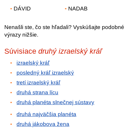
DÁVID
NADAB
Nenašli ste, čo ste hľadali? Vyskúšajte podobné
výrazy nižšie.
Súvisiace
druhý izraelský kráľ
izraelský kráľ
posledný kráľ izraelský
tretí izraelský kráľ
druhá strana lícu
druhá planéta slnečnej sústavy
druhá najväčšia planéta
druhá jákobova žena