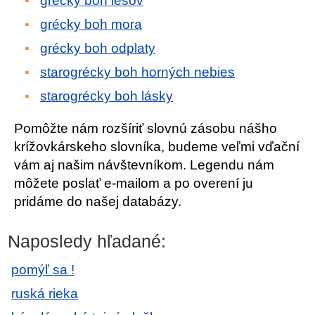
grécky boh lesov
grécky boh mora
grécky boh odplaty
starogrécky boh horných nebies
starogrécky boh lásky
Pomôžte nám rozšíriť slovnú zásobu nášho
krížovkárskeho slovníka, budeme veľmi vďační
vám aj našim návštevníkom. Legendu nám
môžete poslať e-mailom a po overení ju
pridáme do našej databázy.
Naposledy hľadané:
pomýľ sa !
ruská rieka