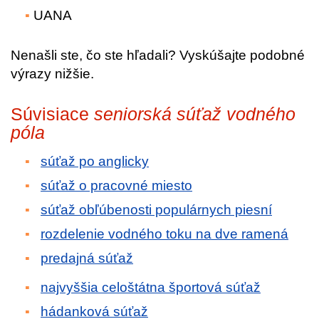
UANA
Nenašli ste, čo ste hľadali? Vyskúšajte podobné
výrazy nižšie.
Súvisiace
seniorská súťaž vodného
póla
súťaž po anglicky
súťaž o pracovné miesto
súťaž obľúbenosti populárnych piesní
rozdelenie vodného toku na dve ramená
predajná súťaž
najvyššia celoštátna športová súťaž
hádanková súťaž