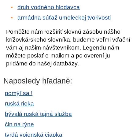
druh vodného hlodavca
armádna súťaž umeleckej tvorivosti
Pomôžte nám rozšíriť slovnú zásobu nášho
krížovkárskeho slovníka, budeme veľmi vďační
vám aj našim návštevníkom. Legendu nám
môžete poslať e-mailom a po overení ju
pridáme do našej databázy.
Naposledy hľadané:
pomýľ sa !
ruská rieka
bývalá ruská tajná služba
čln na rýne
tvrdá vojenská čiapka