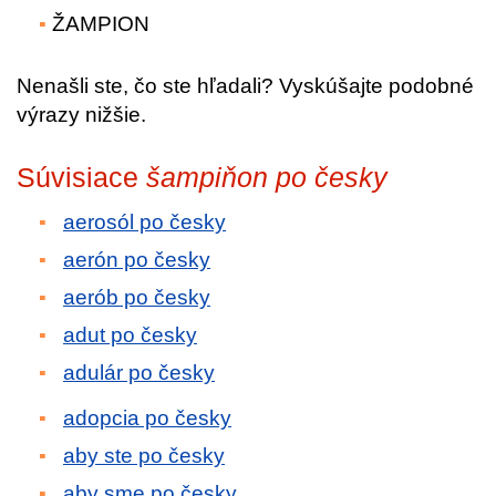
ŽAMPION
Nenašli ste, čo ste hľadali? Vyskúšajte podobné
výrazy nižšie.
Súvisiace
šampiňon po česky
aerosól po česky
aerón po česky
aerób po česky
adut po česky
adulár po česky
adopcia po česky
aby ste po česky
aby sme po česky