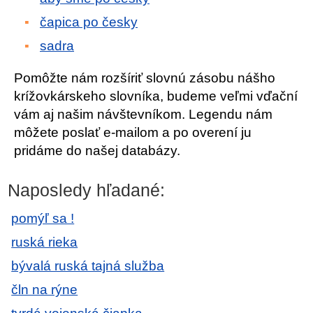
čapica po česky
sadra
Pomôžte nám rozšíriť slovnú zásobu nášho
krížovkárskeho slovníka, budeme veľmi vďační
vám aj našim návštevníkom. Legendu nám
môžete poslať e-mailom a po overení ju
pridáme do našej databázy.
Naposledy hľadané:
pomýľ sa !
ruská rieka
bývalá ruská tajná služba
čln na rýne