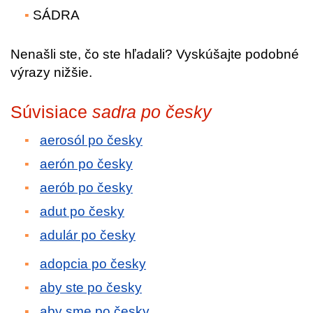
SÁDRA
Nenašli ste, čo ste hľadali? Vyskúšajte podobné
výrazy nižšie.
Súvisiace
sadra po česky
aerosól po česky
aerón po česky
aerób po česky
adut po česky
adulár po česky
adopcia po česky
aby ste po česky
aby sme po česky