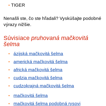
TIGER
Nenašli ste, čo ste hľadali? Vyskúšajte podobné
výrazy nižšie.
Súvisiace
pruhovaná mačkovitá
šelma
ázijská mačkovitá šelma
americká mačkovitá šelma
africká mačkovitá šelma
cudzia mačkovitá šelma
cudzokrajná mačkovitá šelma
mačkovitá šelma
mačkovitá šelma podobná rysovi