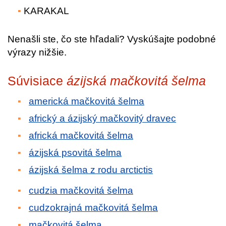
KARAKAL
Nenašli ste, čo ste hľadali? Vyskúšajte podobné
výrazy nižšie.
Súvisiace
ázijská mačkovitá šelma
americká mačkovitá šelma
africký a ázijský mačkovitý dravec
africká mačkovitá šelma
ázijská psovitá šelma
ázijská šelma z rodu arctictis
cudzia mačkovitá šelma
cudzokrajná mačkovitá šelma
mačkovitá šelma