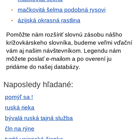
mačkovitá šelma podobná rysovi
ázijská okrasná rastlina
Pomôžte nám rozšíriť slovnú zásobu nášho
krížovkárskeho slovníka, budeme veľmi vďační
vám aj našim návštevníkom. Legendu nám
môžete poslať e-mailom a po overení ju
pridáme do našej databázy.
Naposledy hľadané:
pomýľ sa !
ruská rieka
bývalá ruská tajná služba
čln na rýne