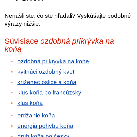
Nenašli ste, čo ste hľadali? Vyskúšajte podobné
výrazy nižšie.
Súvisiace
ozdobná prikrývka na
koňa
ozdobná prikrývka na kone
kvitnúci ozdobný kvet
kríženec oslice a koňa
klus koňa po francúzsky
klus koňa
erdžanie koňa
energia pohybu koňa
druh koňa po česky