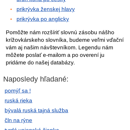
prikrývka ženskej hlavy
prikrývka po anglicky
Pomôžte nám rozšíriť slovnú zásobu nášho
krížovkárskeho slovníka, budeme veľmi vďační
vám aj našim návštevníkom. Legendu nám
môžete poslať e-mailom a po overení ju
pridáme do našej databázy.
Naposledy hľadané:
pomýľ sa !
ruská rieka
bývalá ruská tajná služba
čln na rýne