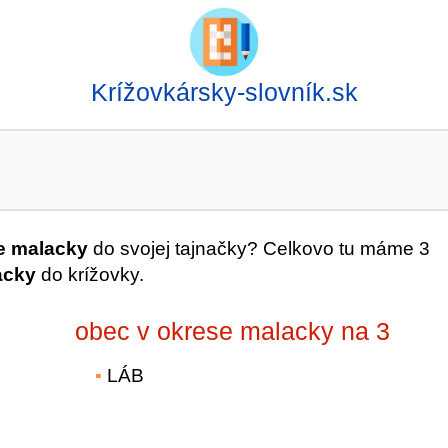
Krížovkársky-slovník.sk
e malacky
do svojej tajnačky? Celkovo tu máme 3
acky
do krížovky.
obec v okrese malacky na 3
LÁB