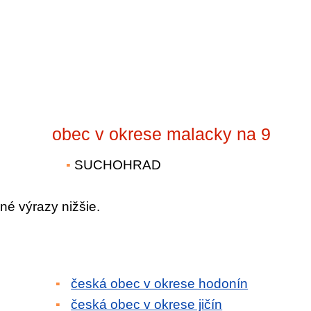
obec v okrese malacky na 9
SUCHOHRAD
né výrazy nižšie.
česká obec v okrese hodonín
česká obec v okrese jičín