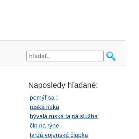
Naposledy hľadané:
pomýľ sa !
ruská rieka
bývalá ruská tajná služba
čln na rýne
tvrdá vojenská čiapka