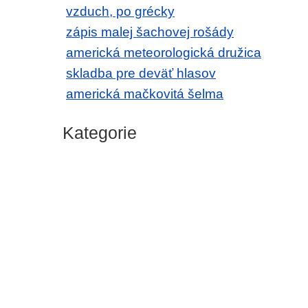
vzduch, po grécky
zápis malej šachovej rošády
americká meteorologická družica
skladba pre deväť hlasov
americká mačkovitá šelma
Kategorie