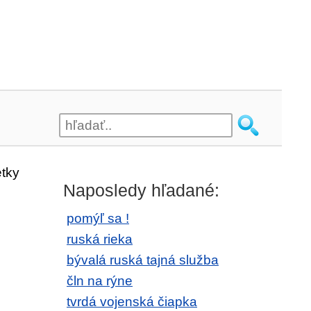
tky
Naposledy hľadané:
pomýľ sa !
ruská rieka
bývalá ruská tajná služba
čln na rýne
tvrdá vojenská čiapka