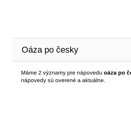
Oáza po česky
Máme 2 významy pre nápovedu
oáza po č
nápovedy sú overené a aktuálne.