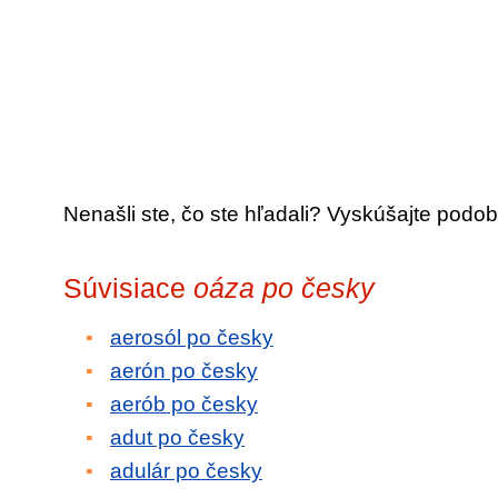
Nenašli ste, čo ste hľadali? Vyskúšajte podob
Súvisiace
oáza po česky
aerosól po česky
aerón po česky
aerób po česky
adut po česky
adulár po česky