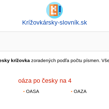
Krížovkársky-slovník.sk
esky krížovka
zoradených podľa počtu písmen. Vše
oáza po česky na 4
OASA
OAZA