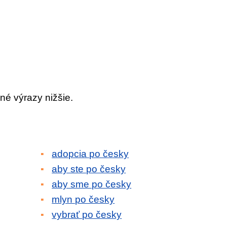
né výrazy nižšie.
adopcia po česky
aby ste po česky
aby sme po česky
mlyn po česky
vybrať po česky