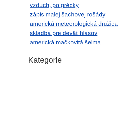
vzduch, po grécky
zápis malej šachovej rošády
americká meteorologická družica
skladba pre deväť hlasov
americká mačkovitá šelma
Kategorie