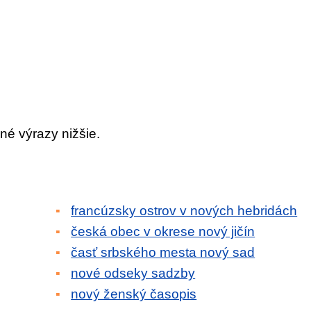
né výrazy nižšie.
francúzsky ostrov v nových hebridách
česká obec v okrese nový jičín
časť srbského mesta nový sad
nové odseky sadzby
nový ženský časopis