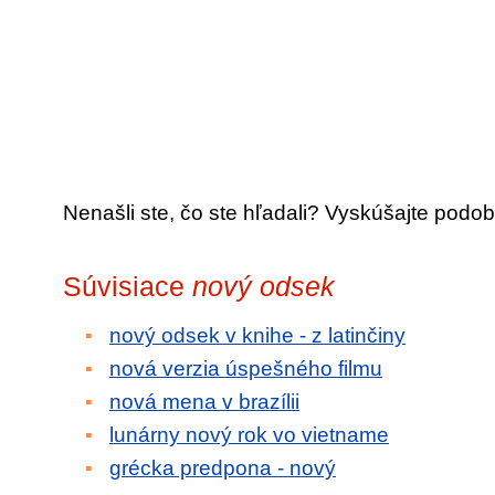
Nenašli ste, čo ste hľadali? Vyskúšajte podob
Súvisiace
nový odsek
nový odsek v knihe - z latinčiny
nová verzia úspešného filmu
nová mena v brazílii
lunárny nový rok vo vietname
grécka predpona - nový