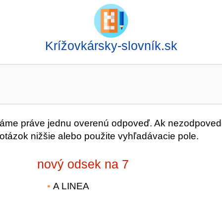
Krížovkársky-slovník.sk
me práve jednu overenú odpoveď. Ak nezodpoved
 otázok nižšie alebo použite vyhľadávacie pole.
nový odsek na 7
A LINEA