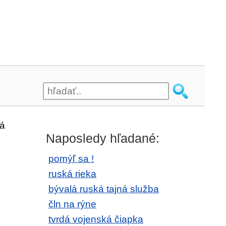
á
Naposledy hľadané:
pomýľ sa !
ruská rieka
bývalá ruská tajná služba
čln na rýne
tvrdá vojenská čiapka