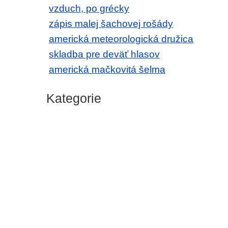
vzduch, po grécky
zápis malej šachovej rošády
americká meteorologická družica
skladba pre deväť hlasov
americká mačkovitá šelma
Kategorie