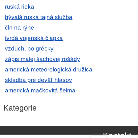
ruská rieka
bývalá ruská tajná služba
čln na rýne
tvrdá vojenská čiapka
vzduch, po grécky
zápis malej šachovej rošády
americká meteorologická družica
skladba pre deväť hlasov
americká mačkovitá šelma
Kategorie
Kontakt